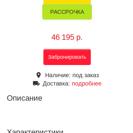
РАССРОЧКА
46 195 р.
Забронировать
place
Наличие:
под заказ
local_shipping
Доставка:
подробнее
Описание
Характеристики