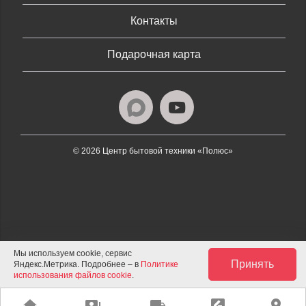
Контакты
Подарочная карта
© 2026 Центр бытовой техники «Полюс»
Мы используем cookie, сервис
Принять
Яндекс.Метрика. Подробнее – в
Политике
использования файлов cookie
.
home
payments
local_shipping
rate_review
place