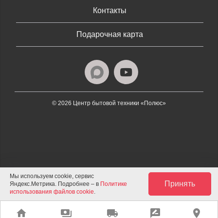
Контакты
Подарочная карта
© 2026 Центр бытовой техники «Полюс»
Мы используем cookie, сервис
Принять
Яндекс.Метрика. Подробнее – в
Политике
использования файлов cookie
.
home
payments
local_shipping
rate_review
place