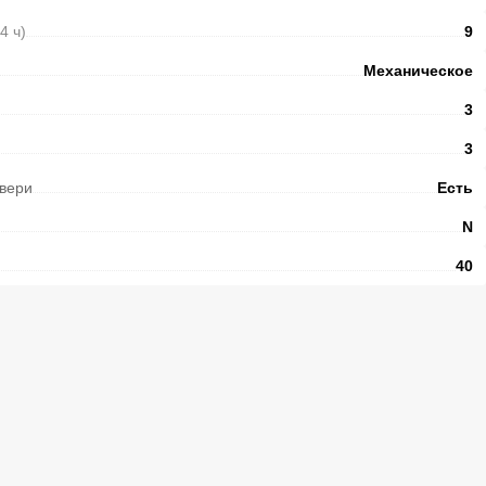
24 ч)
9
Механическое
3
3
вери
Есть
N
40