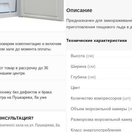
Описание
Предназначен для замораживания
приготовления пищевого льда в 
Технические характеристики
проверим комплектацию и включим
вом зале до момента оплаты.
Высота
(см)
Ширина
(см)
т товар в рассрочку до 36
 нашем центре.
Глубина
(см)
Цвет
ехнику без дефектов и брака
тра на Пушкарева, 8а уже
Количество компрессоров
(шт)
Объем морозильной камеры
(л
ОНСУЛЬТАЦИЯ?
Разморозка морозильной каме
зничного зала на ул. Пушкарева, 8а
Класс энергопотребления