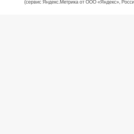
(сервис Яндекс.Метрика от ООО «Яндекс», Росси
О компании
Политика компании
Сервис
Доставка
Рассрочка
Контакты
Подарочная карта