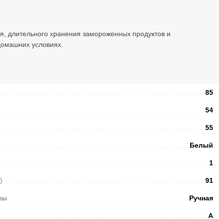
, длительного хранения замороженных продуктов и
домашних условиях.
85
54
55
Белый
1
)
91
ры
Ручная
A