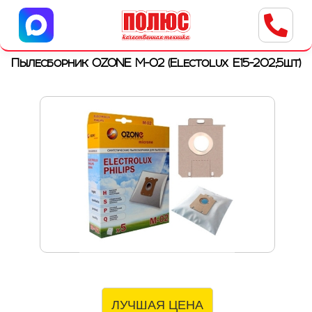
Центр бытовой техники
г. Ульяновск, ул. Пушкарева, 8a
Пылесборник OZONE M-02 (Electolux E15-202;5шт)
ЛУЧШАЯ ЦЕНА