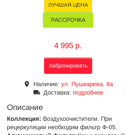
ЛУЧШАЯ ЦЕНА
РАССРОЧКА
4 995 р.
Забронировать
place
Наличие:
ул. Пушкарева, 8a
local_shipping
Доставка:
подробнее
Описание
Коллекция:
Воздухоочистители. При
рецеркуляции необходим фильтр Ф-05.