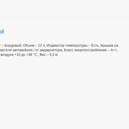
ый
вет – Бордовый, Объем – 22 л, Индикатор температуры – Есть, Крышка на
ривателя автомобиля / от аккумулятора, Класс энергопотребление – А++,
здуха +10 до +38 °С., Вес – 9,3 кг