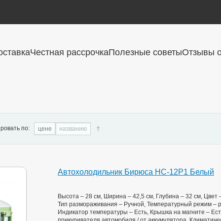
оставка
Честная рассрочка
Полезные советы
Отзывы о
ровать по:
цене
названию
Автохолодильник Бирюса НС-12P1 Белый
Высота – 28 см, Ширина – 42,5 см, Глубина – 32 см, Цвет
Тип размораживания – Ручной, Температурный режим – реж
Индикатор температуры – Есть, Крышка на магните – Есть
прикуривателя автомобиля / от аккумулятора, Климатиче