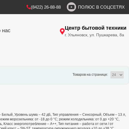
(8422) 26-88-88
ПОЛЮС В СОЦСЕТЯХ
Центр бытовой техники
 нас
г. Ульяновск, ул. Пушкарева, 8а
Товаров на странице:
 – Белый, Уровень шума – 42 дБ, Тип управления – Сенсорный, Объем – 13 л,
им морозильника: от -18 до 0 °C; режим холодильника: от 0 до +20 °C,
, Класс энергопотребление – А++, Тип питания – работа от сети / от
ский класс – SN-ST, температура окружающего воздуха +10 до +38 °С.