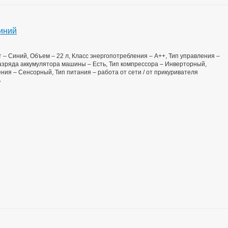
иний
ет – Синий, Объем – 22 л, Класс энергопотребления – А++, Тип управления –
азряда аккумулятора машины – Есть, Тип компрессора – Инверторный,
ения – Сенсорный, Тип питания – работа от сети / от прикуривателя
ь