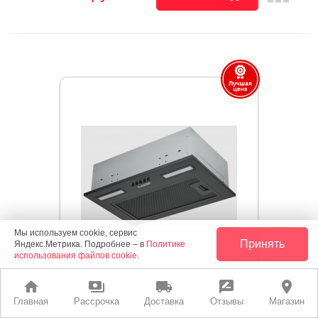
Мы используем cookie, сервис
Принять
Яндекс.Метрика. Подробнее – в
Политике
использования файлов cookie
.
home
payments
local_shipping
rate_review
place
Главная
Рассрочка
Доставка
Отзывы
Магазин
Вытяжка EXITEQ EX-1525 Черный (встр)