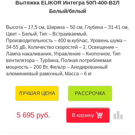
Вытяжка ELIKOR Интегра 50П-400-В2Л
Белый/белый
Высота – 17,5 см, Ширина – 50 см, Глубина – 31-41 см,
Цвет – Белый, Тип – Встраиваемый,
Производительность – 400 м.куб/час, Уровень шума –
34-55 дБ, Количество скоростей – 2, Освещение –
Лампа накаливания, Управление – Кнопочное, Тип
вентилятора – Турбина, Полная потребляемая
мощность – 200 Вт, Фильтр – Анодированный
алюминиевый рамочный, Масса – 6 кг
РАССРОЧКА
ЛУЧШАЯ ЦЕНА
leaderboard
5 695 руб.
В корзину