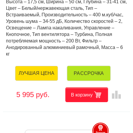
Высота – 17,5 см, Ширина – 50 см, Глубина – 31-41 см,
Цвет – Белый/нержавеющая сталь, Тип –
Встраиваемый, Производительность – 400 м.куб/час,
Уровень шума – 34-55 дБ, Количество скоростей – 2,
Освещение – Лампа накаливания, Управление –
Кнопочное, Тип вентилятора – Турбина, Полная
потребляемая мощность – 200 Вт, Фильтр –
Анодированный алюминиевый рамочный, Масса – 6
кг
РАССРОЧКА
ЛУЧШАЯ ЦЕНА
leaderboard
5 995 руб.
В корзину