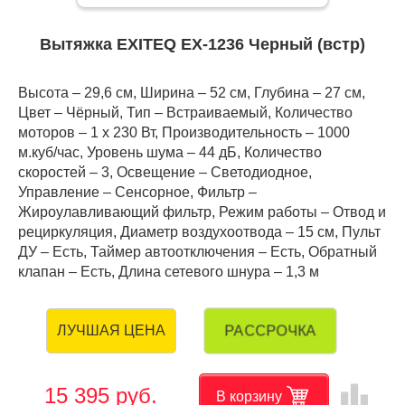
Вытяжка EXITEQ EX-1236 Черный (встр)
Высота – 29,6 см, Ширина – 52 см, Глубина – 27 см,
Цвет – Чёрный, Тип – Встраиваемый, Количество
моторов – 1 х 230 Вт, Производительность – 1000
м.куб/час, Уровень шума – 44 дБ, Количество
скоростей – 3, Освещение – Светодиодное,
Управление – Сенсорное, Фильтр –
Жироулавливающий фильтр, Режим работы – Отвод и
рециркуляция, Диаметр воздухоотвода – 15 см, Пульт
ДУ – Есть, Таймер автоотключения – Есть, Обратный
клапан – Есть, Длина сетевого шнура – 1,3 м
РАССРОЧКА
ЛУЧШАЯ ЦЕНА
leaderboard
15 395 руб.
В корзину