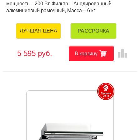
мощность – 200 Вт, Фильтр – Анодированный
алюминиевый рамочный, Масса – 6 кг
РАССРОЧКА
ЛУЧШАЯ ЦЕНА
leaderboard
5 595 руб.
В корзину