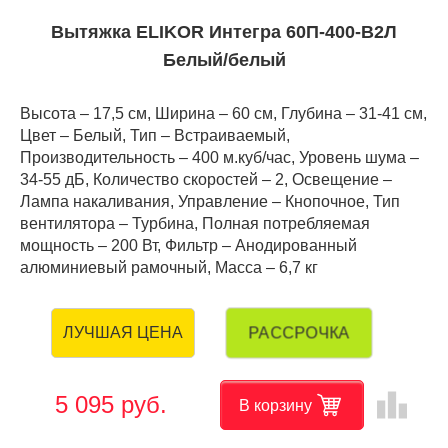
Вытяжка ELIKOR Интегра 60П-400-В2Л
Белый/белый
Высота – 17,5 см, Ширина – 60 см, Глубина – 31-41 см,
Цвет – Белый, Тип – Встраиваемый,
Производительность – 400 м.куб/час, Уровень шума –
34-55 дБ, Количество скоростей – 2, Освещение –
Лампа накаливания, Управление – Кнопочное, Тип
вентилятора – Турбина, Полная потребляемая
мощность – 200 Вт, Фильтр – Анодированный
алюминиевый рамочный, Масса – 6,7 кг
РАССРОЧКА
ЛУЧШАЯ ЦЕНА
leaderboard
5 095 руб.
В корзину