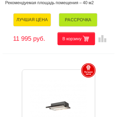
Рекомендуемая площадь помещения – 40 м2
РАССРОЧКА
ЛУЧШАЯ ЦЕНА
leaderboard
11 995 руб.
В корзину