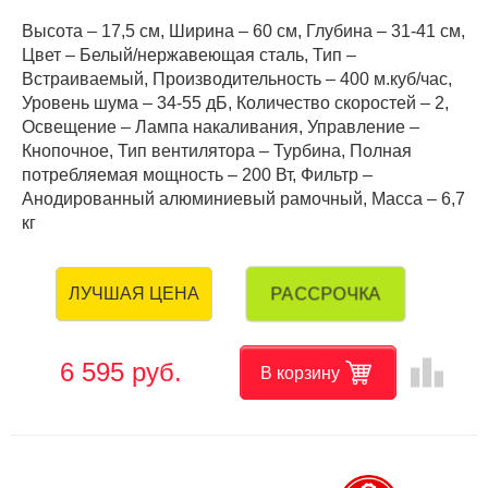
Высота – 17,5 см, Ширина – 60 см, Глубина – 31-41 см,
Цвет – Белый/нержавеющая сталь, Тип –
Встраиваемый, Производительность – 400 м.куб/час,
Уровень шума – 34-55 дБ, Количество скоростей – 2,
Освещение – Лампа накаливания, Управление –
Кнопочное, Тип вентилятора – Турбина, Полная
потребляемая мощность – 200 Вт, Фильтр –
Анодированный алюминиевый рамочный, Масса – 6,7
кг
РАССРОЧКА
ЛУЧШАЯ ЦЕНА
leaderboard
6 595 руб.
В корзину