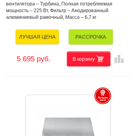
вентилятора – Турбина, Полная потребляемая
мощность – 225 Вт, Фильтр – Анодированный
алюминиевый рамочный, Масса – 6,7 кг
РАССРОЧКА
ЛУЧШАЯ ЦЕНА
leaderboard
5 695 руб.
В корзину