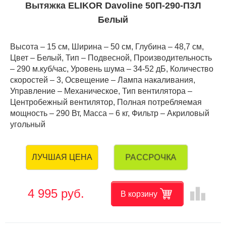
Вытяжка ELIKOR Davoline 50П-290-П3Л
Белый
Высота – 15 см, Ширина – 50 см, Глубина – 48,7 см,
Цвет – Белый, Тип – Подвесной, Производительность
– 290 м.куб/час, Уровень шума – 34-52 дБ, Количество
скоростей – 3, Освещение – Лампа накаливания,
Управление – Механическое, Тип вентилятора –
Центробежный вентилятор, Полная потребляемая
мощность – 290 Вт, Масса – 6 кг, Фильтр – Акриловый
угольный
РАССРОЧКА
ЛУЧШАЯ ЦЕНА
leaderboard
4 995 руб.
В корзину