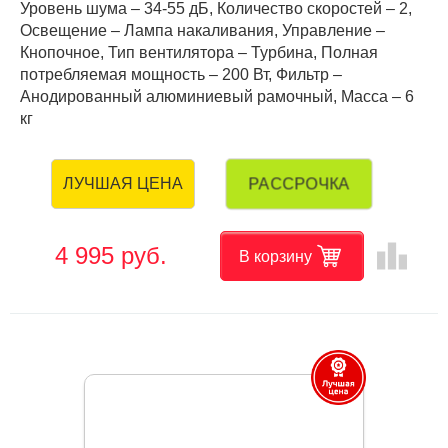
Уровень шума – 34-55 дБ, Количество скоростей – 2,
Освещение – Лампа накаливания, Управление –
Кнопочное, Тип вентилятора – Турбина, Полная
потребляемая мощность – 200 Вт, Фильтр –
Анодированный алюминиевый рамочный, Масса – 6
кг
РАССРОЧКА
ЛУЧШАЯ ЦЕНА
leaderboard
4 995 руб.
В корзину