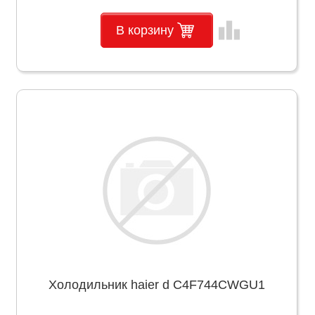
leaderboard
В корзину
Холодильник haier d C4F744CWGU1