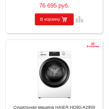
76 695 руб.
leaderboard
В корзину
Сушильная машина HAIER HD90-A2959