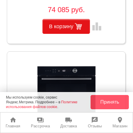
74 085 руб.
leaderboard
В корзину
Мы используем cookie, сервис
Принять
Яндекс.Метрика. Подробнее – в
Политике
использования файлов cookie
.
home
payments
local_shipping
rate_review
place
Главная
Рассрочка
Доставка
Отзывы
Магазин