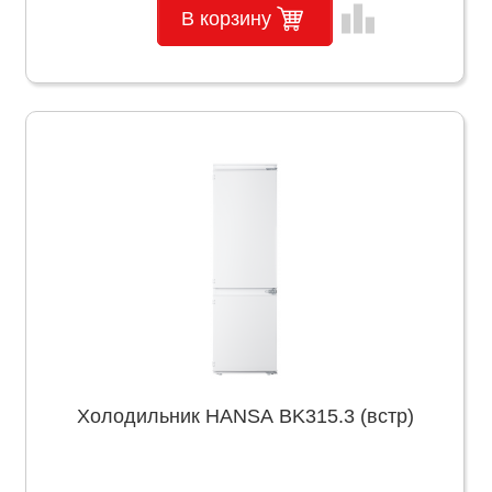
leaderboard
В корзину
Холодильник HANSA BK315.3 (встр)