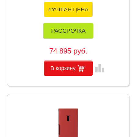
ЛУЧШАЯ ЦЕНА
РАССРОЧКА
74 895 руб.
leaderboard
В корзину