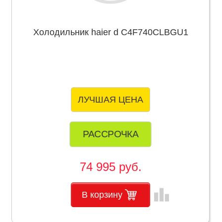
Холодильник haier d C4F740CLBGU1
ЛУЧШАЯ ЦЕНА
РАССРОЧКА
74 995 руб.
leaderboard
В корзину