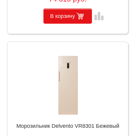
leaderboard
В корзину
Морозильник Delvento VR8301 Бежевый