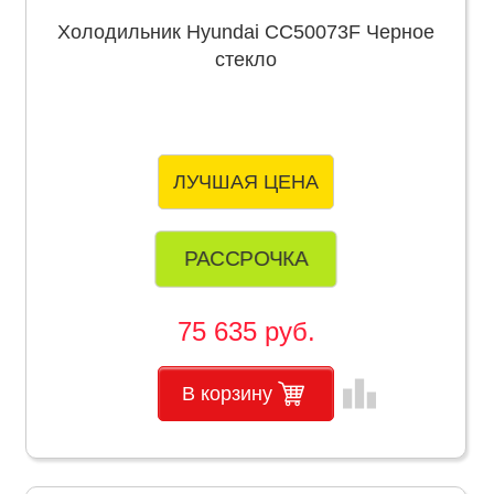
Холодильник Hyundai CC50073F Черное
стекло
ЛУЧШАЯ ЦЕНА
РАССРОЧКА
75 635 руб.
leaderboard
В корзину