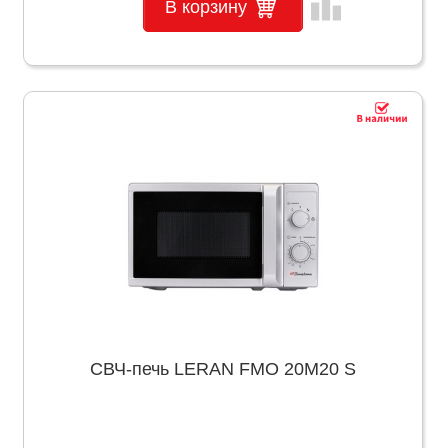
leaderboard
В корзину
СВЧ-печь LERAN FMO 20M20 S