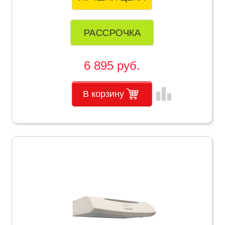
РАССРОЧКА
6 895 руб.
leaderboard
В корзину