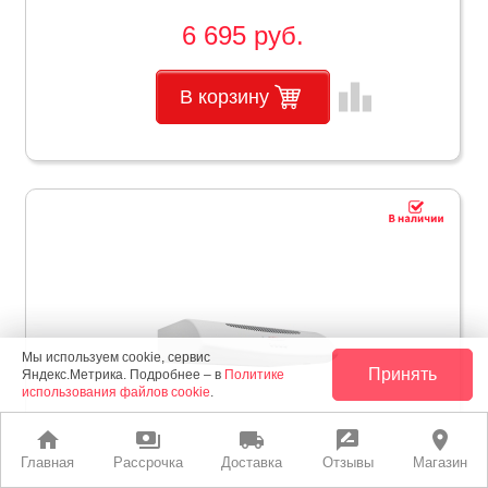
6 695 руб.
leaderboard
В корзину
Мы используем cookie, сервис
Принять
Яндекс.Метрика. Подробнее – в
Политике
использования файлов cookie
.
home
payments
local_shipping
rate_review
place
Главная
Рассрочка
Доставка
Отзывы
Магазин