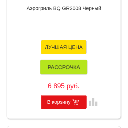
Аэрогриль BQ GR2008 Черный
ЛУЧШАЯ ЦЕНА
РАССРОЧКА
6 895 руб.
leaderboard
В корзину