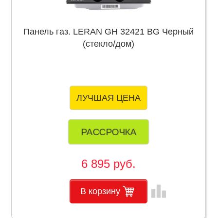
Панель газ. LERAN GH 32421 BG Черный
(стекло/дом)
ЛУЧШАЯ ЦЕНА
РАССРОЧКА
6 895 руб.
leaderboard
В корзину