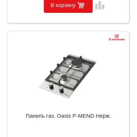
leaderboard
В корзину
Панель газ. Oasis P-MEND Нерж.