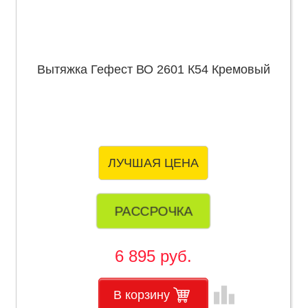
Вытяжка Гефест ВО 2601 К54 Кремовый
ЛУЧШАЯ ЦЕНА
РАССРОЧКА
6 895 руб.
leaderboard
В корзину