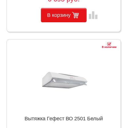
leaderboard
В корзину
Вытяжка Гефест ВО 2501 Белый