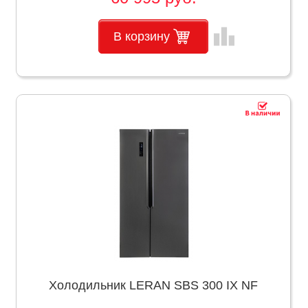
leaderboard
В корзину
Холодильник LERAN SBS 300 IX NF