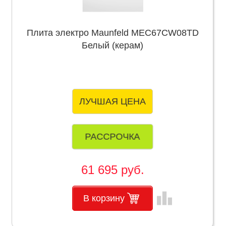
Плита электро Maunfeld MEC67CW08TD
Белый (керам)
ЛУЧШАЯ ЦЕНА
РАССРОЧКА
61 695 руб.
leaderboard
В корзину