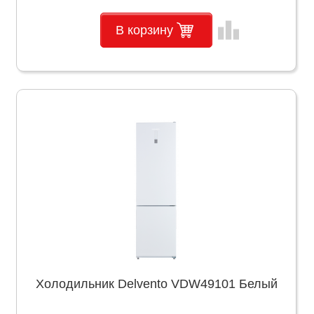
leaderboard
В корзину
Холодильник Delvento VDW49101 Белый