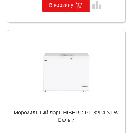
leaderboard
В корзину
Морозильный ларь HIBERG PF 32L4 NFW
Белый