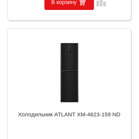
leaderboard
В корзину
Холодильник ATLANT ХМ-4623-159 ND