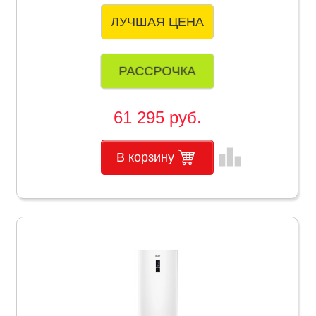
ЛУЧШАЯ ЦЕНА
РАССРОЧКА
61 295 руб.
leaderboard
В корзину