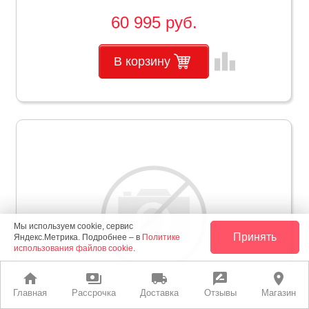
60 995 руб.
leaderboard
В корзину
Мы используем cookie, сервис
Принять
Яндекс.Метрика. Подробнее – в
Политике
использования файлов cookie
.
home
payments
local_shipping
rate_review
place
Главная
Рассрочка
Доставка
Отзывы
Магазин