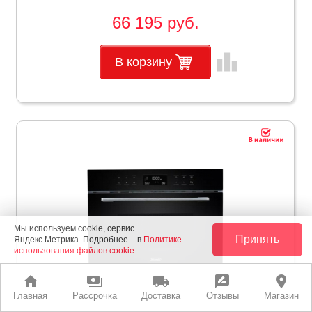
66 195 руб.
leaderboard
В корзину
Мы используем cookie, сервис
Принять
Яндекс.Метрика. Подробнее – в
Политике
использования файлов cookie
.
home
payments
local_shipping
rate_review
place
Главная
Рассрочка
Доставка
Отзывы
Магазин