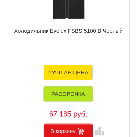
Холодильник Evelux FSBS 5100 B Черный
ЛУЧШАЯ ЦЕНА
РАССРОЧКА
67 185 руб.
leaderboard
В корзину