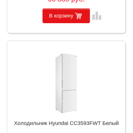
leaderboard
В корзину
Холодильник Hyundai CC3593FWT Белый