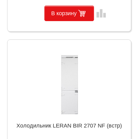
leaderboard
В корзину
Холодильник LERAN BIR 2707 NF (встр)