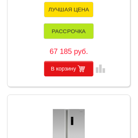
ЛУЧШАЯ ЦЕНА
РАССРОЧКА
67 185 руб.
leaderboard
В корзину