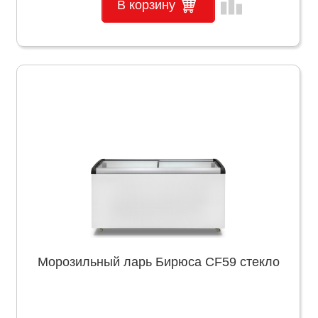
leaderboard
В корзину
Морозильный ларь Бирюса CF59 стекло