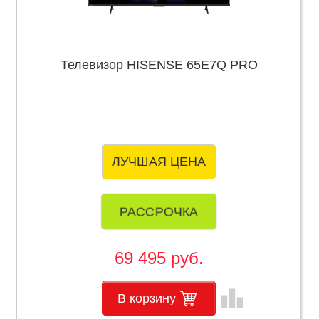
Телевизор HISENSE 65E7Q PRO
ЛУЧШАЯ ЦЕНА
РАССРОЧКА
69 495 руб.
leaderboard
В корзину