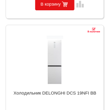
leaderboard
В корзину
Холодильник DELONGHI DCS 19NFI BB