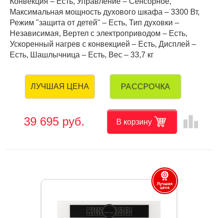
Конвекция – Есть, Управление – Сенсорное,
Максимальная мощность духового шкафа – 3300 Вт,
Режим "защита от детей" – Есть, Тип духовки –
Независимая, Вертел с электроприводом – Есть,
Ускоренный нагрев с конвекцией – Есть, Дисплей –
Есть, Шашлычница – Есть, Вес – 33,7 кг
РАССРОЧКА
ЛУЧШАЯ ЦЕНА
leaderboard
39 695 руб.
В корзину