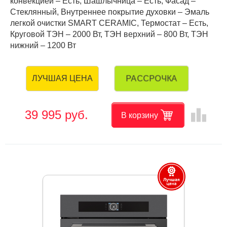
конвекцией – Есть, Шашлычница – Есть, Фасад –
Стеклянный, Внутреннее покрытие духовки – Эмаль
легкой очистки SMART CERAMIC, Термостат – Есть,
Круговой ТЭН – 2000 Вт, ТЭН верхний – 800 Вт, ТЭН
нижний – 1200 Вт
РАССРОЧКА
ЛУЧШАЯ ЦЕНА
leaderboard
39 995 руб.
В корзину