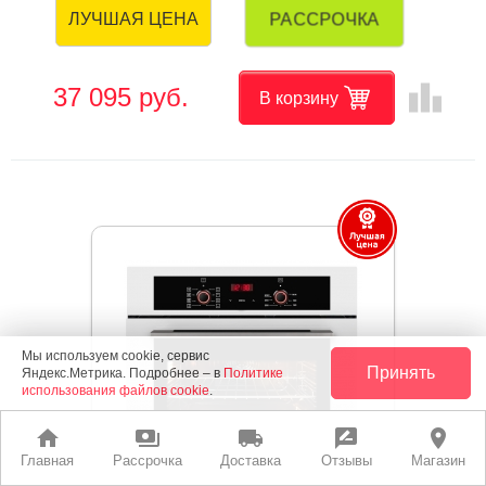
РАССРОЧКА
ЛУЧШАЯ ЦЕНА
leaderboard
37 095 руб.
В корзину
Мы используем cookie, сервис
Принять
Яндекс.Метрика. Подробнее – в
Политике
использования файлов cookie
.
home
payments
local_shipping
rate_review
place
Главная
Рассрочка
Доставка
Отзывы
Магазин