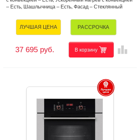
– Есть, Шашлычница – Есть, Фасад – Стеклянный
РАССРОЧКА
ЛУЧШАЯ ЦЕНА
leaderboard
37 695 руб.
В корзину