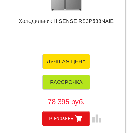
Холодильник HISENSE RS3P538NAIE
ЛУЧШАЯ ЦЕНА
РАССРОЧКА
78 395 руб.
leaderboard
В корзину