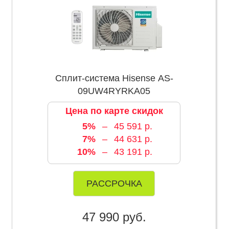
Сплит-система Hisense AS-
09UW4RYRKA05
Цена по карте скидок
5%
–
45 591 р.
7%
–
44 631 р.
10%
–
43 191 р.
РАССРОЧКА
47 990 руб.