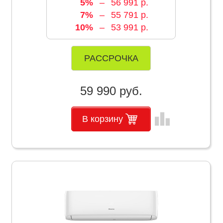
5%
–
56 991 р.
7%
–
55 791 р.
10%
–
53 991 р.
РАССРОЧКА
59 990 руб.
leaderboard
В корзину