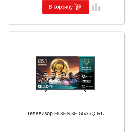
leaderboard
В корзину
Телевизор HISENSE 55A6Q RU