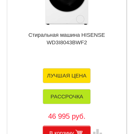
Стиральная машина HISENSE
WD3I8043BWF2
ЛУЧШАЯ ЦЕНА
РАССРОЧКА
46 995 руб.
leaderboard
В корзину