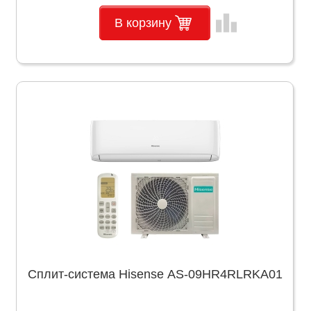
leaderboard
В корзину
Сплит-система Hisense AS-09HR4RLRKA01