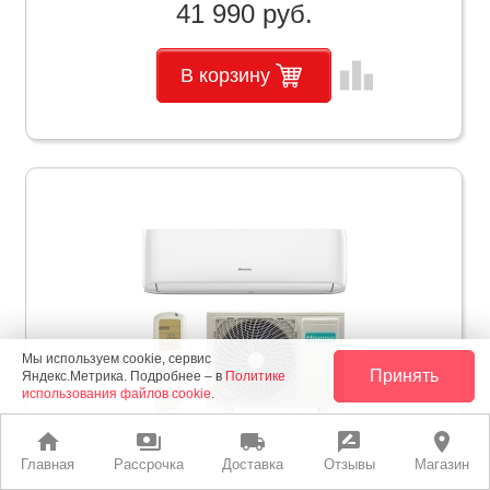
41 990 руб.
leaderboard
В корзину
Мы используем cookie, сервис
Принять
Яндекс.Метрика. Подробнее – в
Политике
использования файлов cookie
.
home
payments
local_shipping
rate_review
place
Главная
Рассрочка
Доставка
Отзывы
Магазин
Сплит-система Hisense AS-07HR4RLRKA00