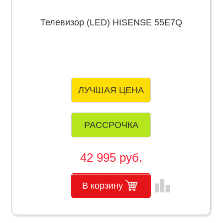
Телевизор (LED) HISENSE 55E7Q
ЛУЧШАЯ ЦЕНА
РАССРОЧКА
42 995 руб.
leaderboard
В корзину