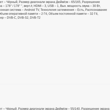
 Цвет – Чёрный, Размер диагонали экрана Дюйм/см – 65/165, Разрешение
– 178° / 178° °, верт./г, HDMI – 3, USB – 1, Вых. мощность звука – 30 Вт,
онная система – Android TV, Технология затемнения – Есть, Распознавание
 Объем оперативной памяти – 2 Гб, Объем постоянной памяти – 32 Гб,
нер – DVB-C, DVB-S2, DVB-T2
Цвет – Чёрный, Размер диагонали экрана Дюйм/см – 55/140, Разрешение экрана