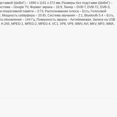
дставкой (ШxВxГ) – 1890 x 1161 x 372 мм, Размеры без подставки (ШxВxГ) –
истема – Google TV, Формат экрана – 16:9, Тюнер – DVB-T, DVB-T2, DVB-S,
 оперативной памяти – 3 Гб, Распознавание голоса – Есть, Голосовой
 Мощность сабвуфера – 20 Вт, Система звучания – 2:1, Bluetooth 5.4 – Есть,
та обновления – 144 Гц, Поверхность экрана – Антибликовая, Записи на USB
, H.265, MPEG-1, MPEG-2, MPEG-4, VC1, VP8, VP9, WMV, AVI, MKV, MP3, WMA,