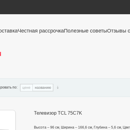
оставка
Честная рассрочка
Полезные советы
Отзывы о
ы
ровать по:
цене
названию
Телевизор TCL 75C7K
Высота – 96 см, Ширина – 166,6 см, Глубина – 5,6 см, Ц