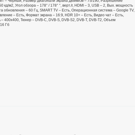
 Цвет – Чёрный, Размер диагонали экрана Дюйм/см – 75/190, Разрешение
 кд/м2, Угол обзора – 178° / 178° °, верт./г, HDMI – 3, USB – 2, Вых. мощность
тота обновления – 60 Гц, SMART TV – Есть, Операционная система – Google TV,
ление – Есть, Формат экрана – 16:9, HDR 10+ – Есть, Видео чат – Есть,
SA – 400х400, Тюнер – DVB-C, DVB-S, DVB-S2, DVB-T, DVB-T2, Объем
16 Гб