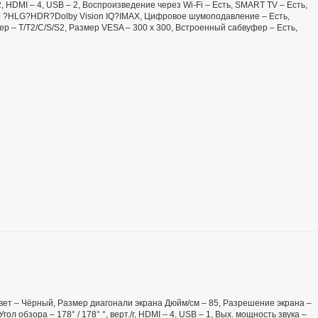
2, HDMI – 4, USB – 2, Воспроизведение через Wi-Fi – Есть, SMART TV – Есть,
+ ?HLG?HDR?Dolby Vision IQ?IMAX, Цифровое шумоподавление – Есть,
ер – T/T2/C/S/S2, Размер VESA – 300 х 300, Встроенный сабвуфер – Есть,
 Цвет – Чёрный, Размер диагонали экрана Дюйм/см – 85, Разрешение экрана –
ол обзора – 178° / 178° °, верт./г, HDMI – 4, USB – 1, Вых. мощность звука –