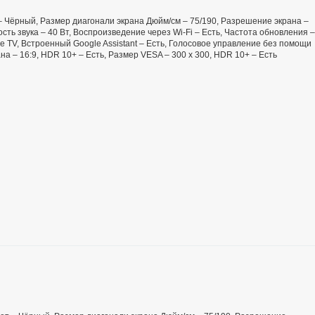
т – Чёрный, Размер диагонали экрана Дюйм/см – 75/190, Разрешение экрана –
сть звука – 40 Вт, Воспроизведение через Wi-Fi – Есть, Частота обновления –
e TV, Встроенный Google Assistant – Есть, Голосовое управление без помощи
ана – 16:9, HDR 10+ – Есть, Размер VESA – 300 х 300, HDR 10+ – Есть