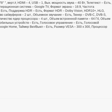
8° °, верт./г, HDMI – 4, USB – 1, Вых. мощность звука – 40 Вт, Телетекст – Есть,
перационная система – Google TV, Формат экрана – 16:9, Частота
Есть, Поддержка HDR – Есть, Формат HDR – Dolby Vision, HDR10+, HLG,
во сабвуферов – 2 шт., Объемное звучание – Есть, Тюнер – DVB-C, DVB-S,
личество ядер процессора – 4 шт., Объем встроенной памяти – 64 Гб, Объем
обильных устройств – Есть, Голосовое управление – Есть, Голосовой
 Google Home, Таймер Вкл/Выкл – Есть, Размер VESA – 300 х 300, Процессор