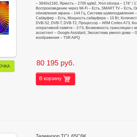
– 3840x2160, Яркость – 2700 кд/м2, Угол обзора – 178° / 17
Воспроизведение через Wi-Fi – Есть, SMART TV – Есть, О
обновления экрана – 144 Гц, Система шумоподавления – 
Сабвуфер – Есть, Мощность сабвуфера – 10 Вт, Количест
DVB-S2, DVB-T, DVB-T2, Процессор – ARM Cortex-A73, Ко
оперативной памяти – 3 Гб, Возможность трансляции с м
ассистент – Google Assistant, Экосистема умного дома –
изображения – TSR AiPQ
80 195 руб.
ОЧКА
В корзину
Телевизор TCL 65C6K