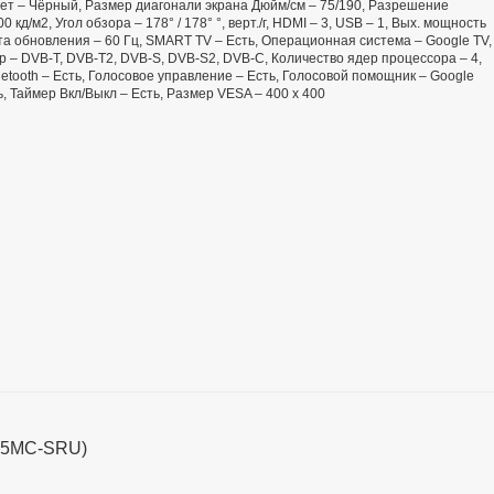
 Цвет – Чёрный, Размер диагонали экрана Дюйм/см – 75/190, Разрешение
 кд/м2, Угол обзора – 178° / 178° °, верт./г, HDMI – 3, USB – 1, Вых. мощность
тота обновления – 60 Гц, SMART TV – Есть, Операционная система – Google TV,
 – DVB-T, DVB-T2, DVB-S, DVB-S2, DVB-C, Количество ядер процессора – 4,
etooth – Есть, Голосовое управление – Есть, Голосовой помощник – Google
ь, Таймер Вкл/Выкл – Есть, Размер VESA – 400 х 400
L65MC-SRU)