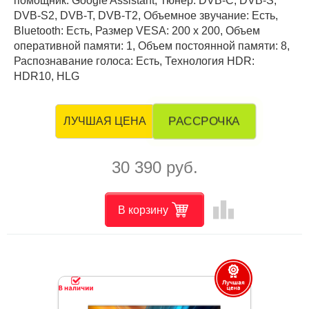
помощник: Google Assistant, Тюнер: DVB-C, DVB-S,
DVB-S2, DVB-T, DVB-T2, Объемное звучание: Есть,
Bluetooth: Есть, Размер VESA: 200 х 200, Объем
оперативной памяти: 1, Объем постоянной памяти: 8,
Распознавание голоса: Есть, Технология HDR:
HDR10, HLG
РАССРОЧКА
ЛУЧШАЯ ЦЕНА
30 390 руб.
leaderboard
В корзину