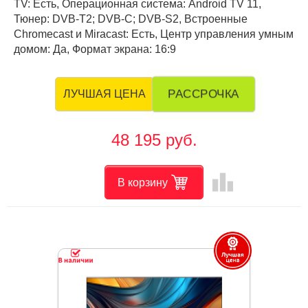
TV: Есть, Операционная система: Android TV 11,
Тюнер: DVB-T2; DVB-C; DVB-S2, Встроенные
Chromecast и Miracast: Есть, Центр управления умным
домом: Да, Формат экрана: 16:9
РАССРОЧКА
ЛУЧШАЯ ЦЕНА
48 195 руб.
leaderboard
В корзину