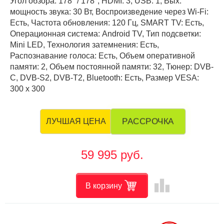
Угол обзора: 178° / 178°, HDMI: 3, USB: 1, Вых.
мощность звука: 30 Вт, Воспроизведение через Wi-Fi:
Есть, Частота обновления: 120 Гц, SMART TV: Есть,
Операционная система: Android TV, Тип подсветки:
Mini LED, Технология затемнения: Есть,
Распознавание голоса: Есть, Объем оперативной
памяти: 2, Объем постоянной памяти: 32, Тюнер: DVB-
C, DVB-S2, DVB-T2, Bluetooth: Есть, Размер VESA:
300 х 300
РАССРОЧКА
ЛУЧШАЯ ЦЕНА
59 995 руб.
leaderboard
В корзину