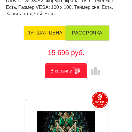
DVB-T/T2/C/S/S2, Формат экрана: 16:9, Телетекст:
Есть, Размер VESA: 100 х 100, Таймер сна: Есть,
Защита от детей: Есть
РАССРОЧКА
ЛУЧШАЯ ЦЕНА
15 695 руб.
leaderboard
В корзину