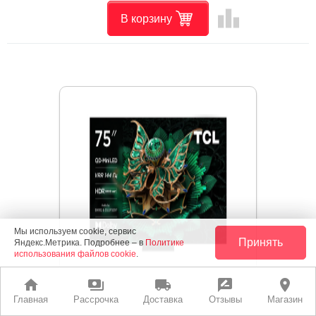
leaderboard
В корзину
Мы используем cookie, сервис
Принять
Яндекс.Метрика. Подробнее – в
Политике
использования файлов cookie
.
home
payments
local_shipping
rate_review
place
Главная
Рассрочка
Доставка
Отзывы
Магазин
Телевизор TCL 75C7K