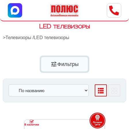
Центр бытовой техники
г. Ульяновск, ул. Пушкарева, 8a
LED телевизоры
>
Телевизоры
/
LED телевизоры
tune
Фильтры