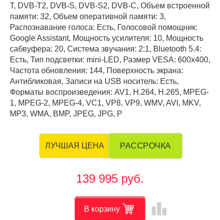
T, DVB-T2, DVB-S, DVB-S2, DVB-C, Объем встроенной
памяти: 32, Объем оперативной памяти: 3,
Распознавание голоса: Есть, Голосовой помощник:
Google Assistant, Мощность усилителя: 10, Мощность
сабвуфера: 20, Система звучания: 2:1, Bluetooth 5.4:
Есть, Тип подсветки: mini-LED, Размер VESA: 600х400,
Частота обновления: 144, Поверхность экрана:
Антибликовая, Записи на USB носитель: Есть,
Форматы воспроизведения: AV1, H.264, H.265, MPEG-
1, MPEG-2, MPEG-4, VC1, VP8, VP9, WMV, AVI, MKV,
MP3, WMA, BMP, JPEG, JPG, P
РАССРОЧКА
ЛУЧШАЯ ЦЕНА
139 995 руб.
leaderboard
В корзину