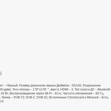
)
 Цвет – Чёрный, Размер диагонали экрана Дюйм/см – 55/140, Разрешение
 кд/м2, Угол обзора – 178°x178° °, верт./г, HDMI – 3, Тип пульта ДУ – Bluetooth
– 20 Вт, Воспроизведение через Wi-Fi – Есть, Частота обновления – 60 Гц,
 Тюнер – DVB-T2; DVB-C; DVB-S2, Встроенные Chromecast и Miracast – Есть,
6:9