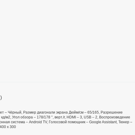
)
 Цвет – Чёрный, Размер диагонали экрана Дюйм/см – 65/165, Разрешение
кд/м2, Угол обзора – 178/178 °, верт./г, HDMI – 3, USB – 2, Воспроизведение
онная система – Android TV, Голосовой помощник – Google Assistant, Тюнер –
400 х 300