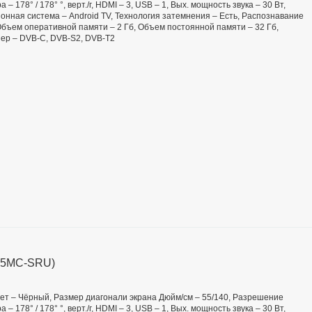
– 178° / 178° °, верт./г, HDMI – 3, USB – 1, Вых. мощность звука – 30 Вт,
онная система – Android TV, Технология затемнения – Есть, Распознавание
 Объем оперативной памяти – 2 Гб, Объем постоянной памяти – 32 Гб,
нер – DVB-C, DVB-S2, DVB-T2
L55MC-SRU)
 Цвет – Чёрный, Размер диагонали экрана Дюйм/см – 55/140, Разрешение
– 178° / 178° °, верт./г, HDMI – 3, USB – 1, Вых. мощность звука – 30 Вт,