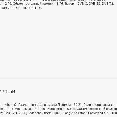
 – 2 Гб, Объем постоянной памяти – 8 Гб, Тюнер – DVB-C, DVB-S2, DVB-T2,
ехнология HDR – HDR10, HLG
B-APRU)И
вет – Чёрный, Размер диагонали экрана Дюйм/см – 32/81, Разрешение экрана –
мощность звука – 16 Вт, Частота обновления – 60 Гц, Объем встроенной памяти
2; DVB-T2; DVB-C, Голосовой помощник – Google Assistant, Размер VESA – 100