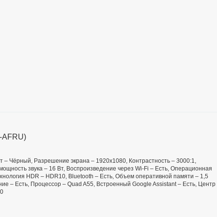
A-AFRU)
вет – Чёрный, Разрешение экрана – 1920x1080, Контрастность – 3000:1,
ых. мощность звука – 16 Вт, Воспроизведение через Wi-Fi – Есть, Операционная
ехнология HDR – HDR10, Bluetooth – Есть, Объем оперативной памяти – 1,5
ие – Есть, Процессор – Quad A55, Встроенный Google Assistant – Есть, Центр
00