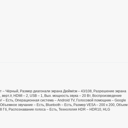
Цвет – Чёрный, Размер диагонали экрана Дюйм/см – 43/108, Разрешение экрана
, верт./г, HDMI – 2, USB – 1, Вых. мощность звука – 20 Вт, Воспроизведение
TV – Есть, Операционная система – Android TV, Голосовой помощник – Google
 Объемное звучание – Есть, Bluetooth – Есть, Размер VESA – 200 х 200, Объем
8 Гб, Распознавание голоса – Есть, Технология HDR – HDR10, HLG