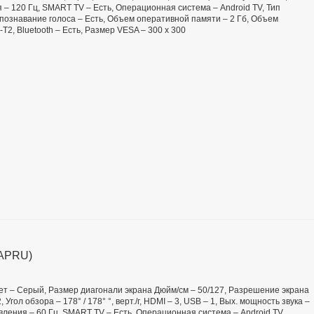
 – 120 Гц, SMART TV – Есть, Операционная система – Android TV, Тип
спознавание голоса – Есть, Объем оперативной памяти – 2 Гб, Объем
T2, Bluetooth – Есть, Размер VESA – 300 х 300
-APRU)
 Цвет – Серый, Размер диагонали экрана Дюйм/см – 50/127, Разрешение экрана
Угол обзора – 178° / 178° °, верт./г, HDMI – 3, USB – 1, Вых. мощность звука –
овления – 60 Гц, SMART TV – Есть, Операционная система – Android TV,