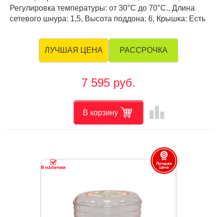
Регулировка температуры: от 30°С до 70°С., Длина
сетевого шнура: 1,5, Высота поддона: 6, Крышка: Есть
РАССРОЧКА
ЛУЧШАЯ ЦЕНА
7 595 руб.
leaderboard
В корзину