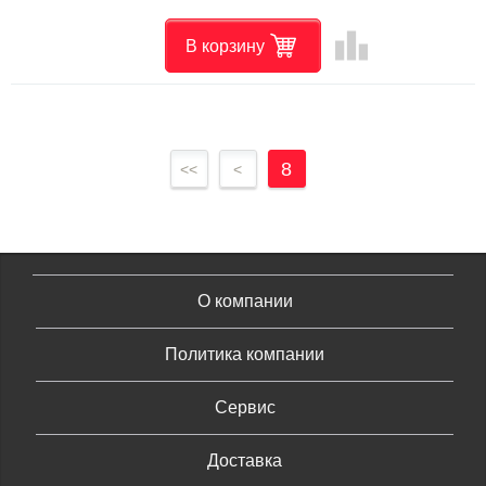
leaderboard
В корзину
8
<<
<
О компании
Политика компании
Сервис
Доставка