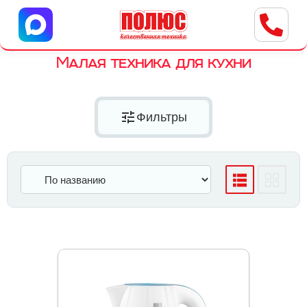
Центр бытовой техники
г. Ульяновск, ул. Пушкарева, 8a
Малая техника для кухни
tune
Фильтры