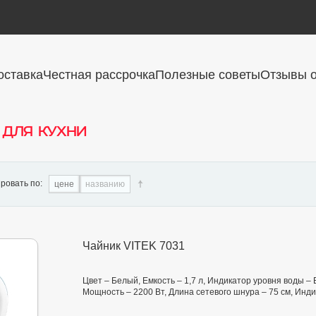
оставка
Честная рассрочка
Полезные советы
Отзывы о
 для кухни
ровать по:
цене
названию
Чайник VITEK 7031
Цвет – Белый, Емкость – 1,7 л, Индикатор уровня воды –
Мощность – 2200 Вт, Длина сетевого шнура – 75 см, Инд