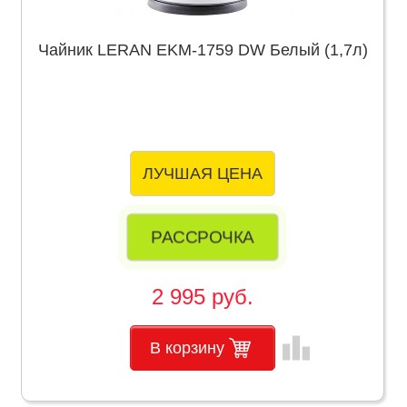
Чайник LERAN EKM-1759 DW Белый (1,7л)
ЛУЧШАЯ ЦЕНА
РАССРОЧКА
2 995 руб.
leaderboard
В корзину