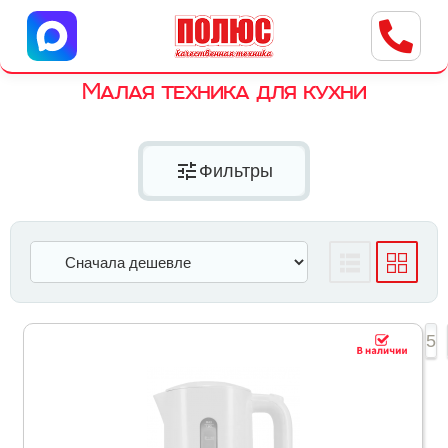
Центр бытовой техники
г. Ульяновск, ул. Пушкарева, 8a
Малая техника для кухни
tune
Фильтры
1
2
3
4
5