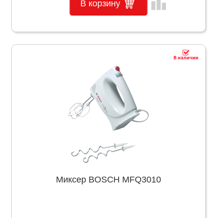
leaderboard
В корзину
Миксер BOSCH MFQ3010