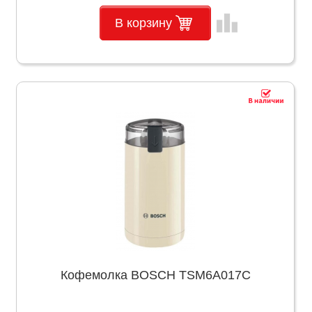
leaderboard
В корзину
Кофемолка BOSCH TSM6A017C