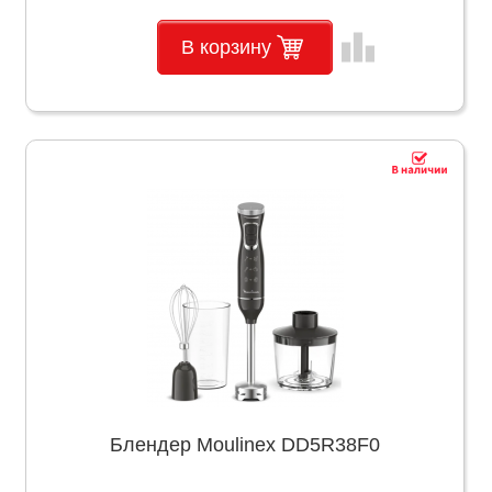
leaderboard
В корзину
Блендер Moulinex DD5R38F0