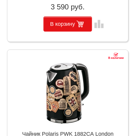
3 590 руб.
leaderboard
В корзину
Чайник Polaris PWK 1882CA London