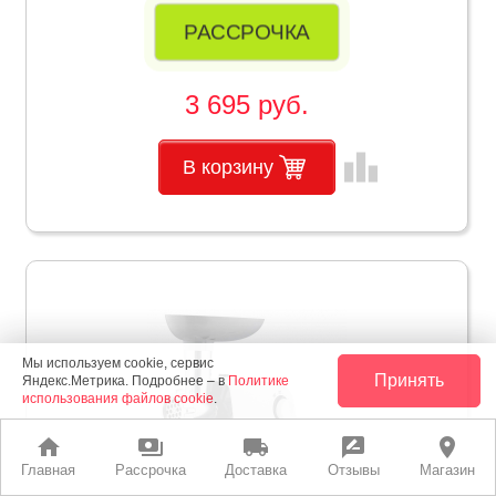
РАССРОЧКА
3 695 руб.
leaderboard
В корзину
Мы используем cookie, сервис
Принять
Яндекс.Метрика. Подробнее – в
Политике
использования файлов cookie
.
home
payments
local_shipping
rate_review
place
Главная
Рассрочка
Доставка
Отзывы
Магазин