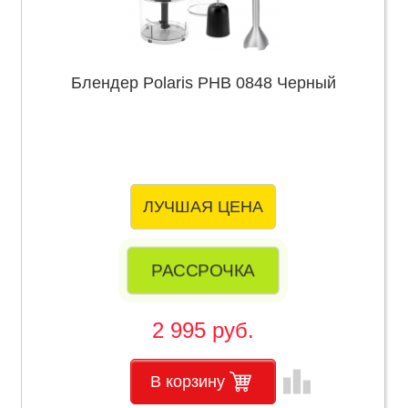
Блендер Polaris PHB 0848 Черный
ЛУЧШАЯ ЦЕНА
РАССРОЧКА
2 995 руб.
leaderboard
В корзину