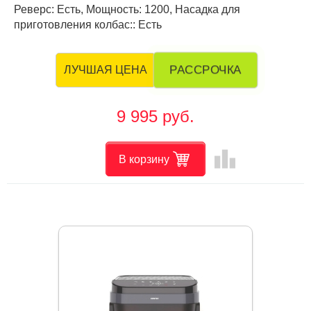
Реверс: Есть, Мощность: 1200, Насадка для
приготовления колбас:: Есть
РАССРОЧКА
ЛУЧШАЯ ЦЕНА
9 995 руб.
leaderboard
В корзину