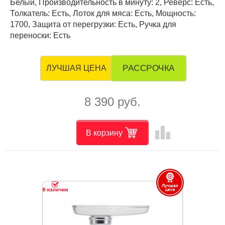
Белый, Производительность в минуту: 2, Реверс: Есть,
Толкатель: Есть, Лоток для мяса: Есть, Мощность:
1700, Защита от перегрузки: Есть, Ручка для
переноски: Есть
РАССРОЧКА
ЛУЧШАЯ ЦЕНА
8 390 руб.
leaderboard
В корзину