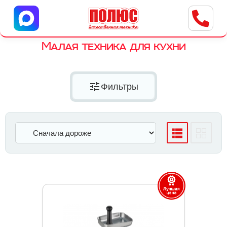
Центр бытовой техники
г. Ульяновск, ул. Пушкарева, 8a
Малая техника для кухни
tune
Фильтры