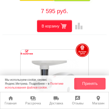
7 595 руб.
leaderboard
В корзину
Мы используем cookie, сервис
Принять
Яндекс.Метрика. Подробнее – в
Политике
использования файлов cookie
.
home
payments
local_shipping
rate_review
place
Главная
Рассрочка
Доставка
Отзывы
Магазин