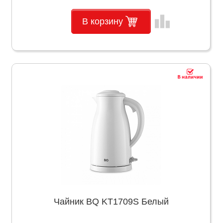
leaderboard
В корзину
Чайник BQ KT1709S Белый