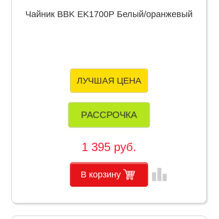
Чайник BBK EK1700P Белый/оранжевый
ЛУЧШАЯ ЦЕНА
РАССРОЧКА
1 395 руб.
leaderboard
В корзину