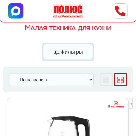
Центр бытовой техники
г. Ульяновск, ул. Пушкарева, 8a
Малая техника для кухни
tune
Фильтры
1
2
3
4
5