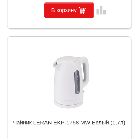
leaderboard
В корзину
Чайник LERAN EKP-1758 MW Белый (1,7л)