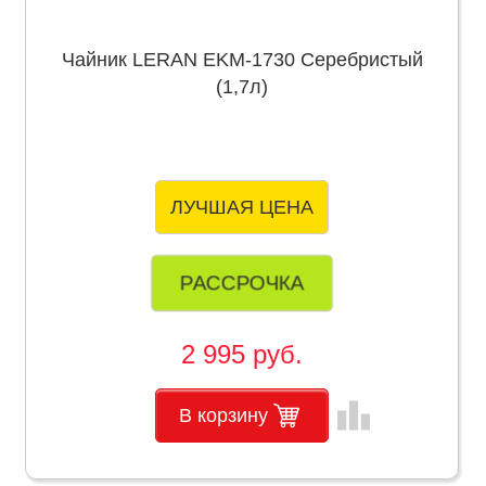
Чайник LERAN EKM-1730 Серебристый
(1,7л)
ЛУЧШАЯ ЦЕНА
РАССРОЧКА
2 995 руб.
leaderboard
В корзину