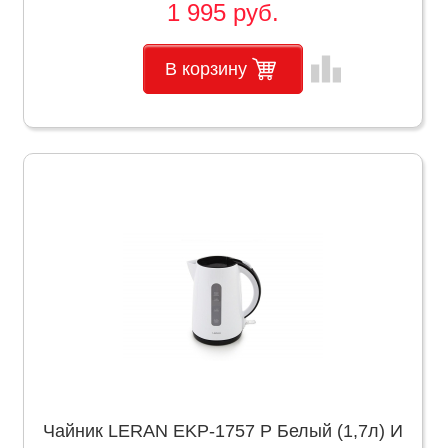
1 995 руб.
leaderboard
В корзину
Чайник LERAN EKP-1757 P Белый (1,7л) И