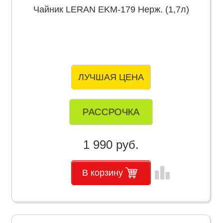
Чайник LERAN EKM-179 Нерж. (1,7л)
ЛУЧШАЯ ЦЕНА
РАССРОЧКА
1 990 руб.
leaderboard
В корзину