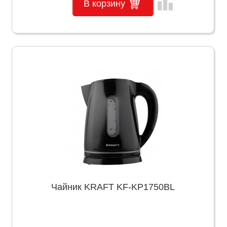
leaderboard
В корзину
Чайник KRAFT KF-KP1750BL