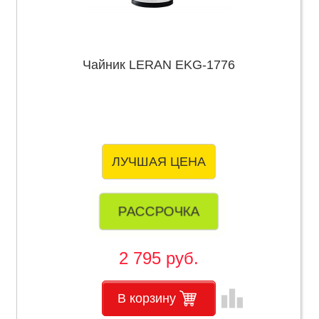
Чайник LERAN EKG-1776
ЛУЧШАЯ ЦЕНА
РАССРОЧКА
2 795 руб.
leaderboard
В корзину