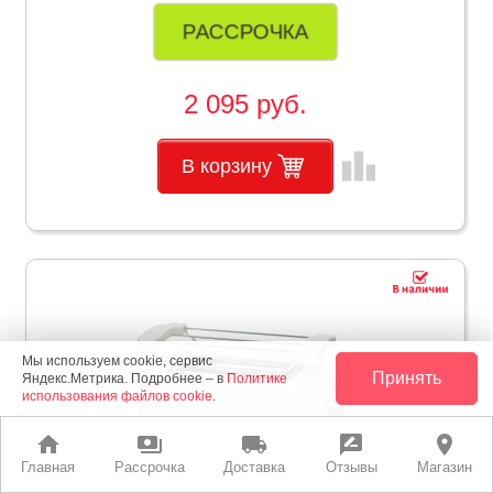
РАССРОЧКА
2 095 руб.
leaderboard
В корзину
Мы используем cookie, сервис
Принять
Яндекс.Метрика. Подробнее – в
Политике
использования файлов cookie
.
home
payments
local_shipping
rate_review
place
Главная
Рассрочка
Доставка
Отзывы
Магазин